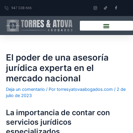
Ir
Navegación
947 038 666
al
de
contenido
entradas
El poder de una asesoría
jurídica experta en el
mercado nacional
Deja un comentario
/ Por
torresyatovaabogados.com
/
2 de
julio de 2023
La importancia de contar con
servicios jurídicos
especializados