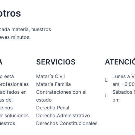
otros
ada materia, nuestros
eves minutos.
A
SERVICIOS
ATENCI
o está
Mataría Civil
Lunes a V
rofesionales
Mataría Familia
am - 6:0
acitados en
Contrataciones con el
Sábados 9
as del
estado
pm
ue nos
Derecho Penal
er soluciones
Derecho Administrativo
uestros
Derechos Constitucionales