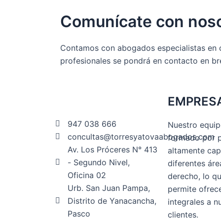
Comunícate con
nos
Contamos con abogados especialistas en c
profesionales se pondrá en contacto en br
EMPRES
947 038 666
Nuestro equip
concultas@torresyatovaabogados.com
formado por p
Av. Los Próceres N° 413
altamente cap
- Segundo Nivel,
diferentes áre
Oficina 02
derecho, lo q
Urb. San Juan Pampa,
permite ofrec
Distrito de Yanacancha,
integrales a n
Pasco
clientes.