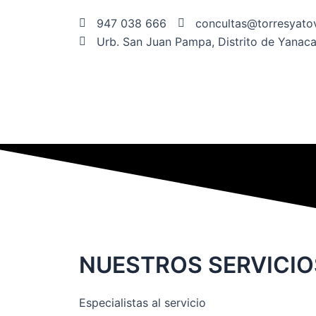
Ir
947 038 666
concultas@torresyat
al
Urb. San Juan Pampa, Distrito de Yanac
contenido
NUESTROS SERVICIO
Especialistas al servicio