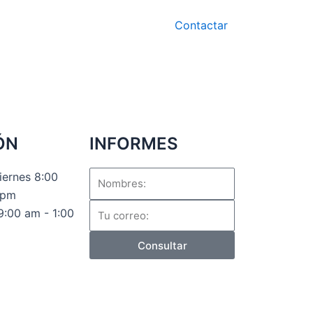
Contactar
ÓN
INFORMES
Nombres:
iernes 8:00
0pm
Email
:00 am - 1:00
Consultar