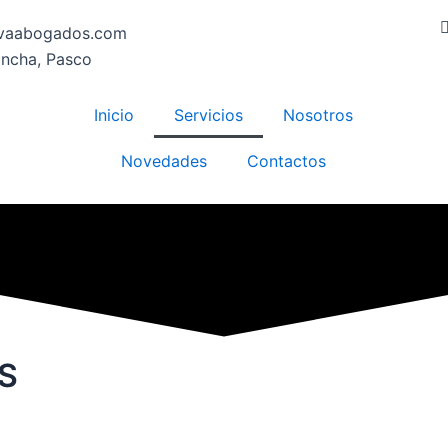
ovaabogados.com
ancha, Pasco
Inicio
Servicios
Nosotros
Novedades
Contactos
S